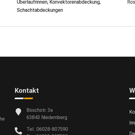
Überlaufrinnen, Konvektorenabdeckung,
Ros
Schachtabdeckungen
Kontakt
W
Boschstr. 3a
Ko
63843 Niedernberg
che
Im
Tel.: 06028-807590
Da