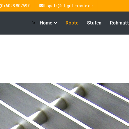
(0) 6028 80759 0
hspatz@st-gitterroste.de
">
Home
Roste
Stufen
Rohmatt