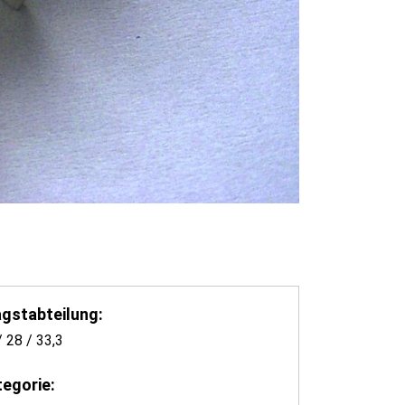
agstabteilung:
/ 28 / 33,3
tegorie: